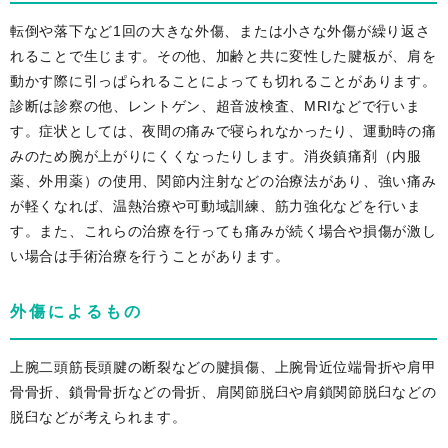
転倒や落下など1回の大きな外傷、または小さな外傷が繰り返さ
れることで生じます。その他、加齢と共に変性した腱板が、肩を
動かす際に引っぱられることによっても切れることがあります。
診断は診察の他、レントゲン、超音波検査、MRIなどで行いま
す。症状としては、夜間の痛みで寝られなかったり、運動時の痛
みのため腕が上がりにくくなったりします。消炎鎮痛剤（内服
薬、外用薬）の使用、関節内注射などの治療法があり、強い痛み
が軽くなれば、温熱治療や可動域訓練、筋力強化などを行いま
す。また、これらの治療を行っても痛みが続く場合や損傷が激し
い場合は手術治療を行うことがあります。
外傷によるもの
上腕二頭筋長頭腱の断裂などの腱損傷、上腕骨近位端骨折や肩甲
骨骨折、鎖骨骨折などの骨折、肩関節脱臼や肩鎖関節脱臼などの
脱臼などが考えられます。